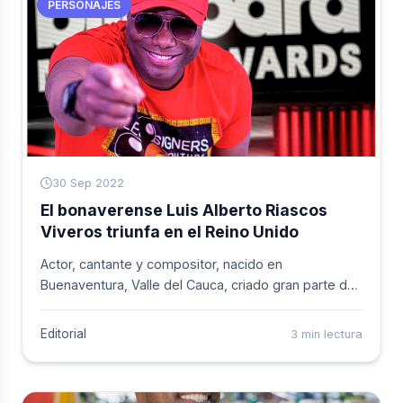
PERSONAJES
30 Sep 2022
El bonaverense Luis Alberto Riascos
Viveros triunfa en el Reino Unido
Actor, cantante y compositor, nacido en
Buenaventura, Valle del Cauca, criado gran parte de
su ni&ntilde;ez en Panamá y radicado en Londres,
Inglaterra desde hace 12 a&ntilde;os.
Editorial
3 min lectura