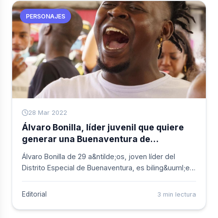
PERSONAJES
28 Mar 2022
Álvaro Bonilla, líder juvenil que quiere
generar una Buenaventura de
OPORTUNIDADES para tod@s
Álvaro Bonilla de 29 a&ntilde;os, joven líder del
Distrito Especial de Buenaventura, es biling&uuml;e y
ha realizado estudios de bachiller en la Institución
Educativa Pablo Emilio Carvajal y está próximo a
Editorial
3 min lectura
recibir su título de Contador en la Corporación
Unificada Nacional de Educación Superior (CUN). Es