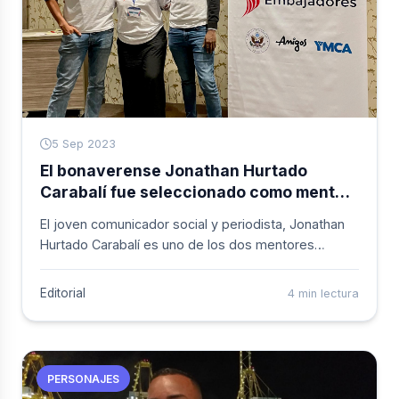
5 Sep 2023
El bonaverense Jonathan Hurtado
Carabalí fue seleccionado como mentor
de Jóvenes Embajadores 2023 del
El joven comunicador social y periodista, Jonathan
Departamento de Estado
Hurtado Carabalí es uno de los dos mentores
colombianos seleccionados este a&ntilde;o por el
programa de liderazgo Jóvenes Embajadores del
Editorial
4 min lectura
Departamento de Estado de los Estados Unidos,
que incluye un intercambio cultural en ese país con
jóvenes de Colombia y Ecuador.
PERSONAJES