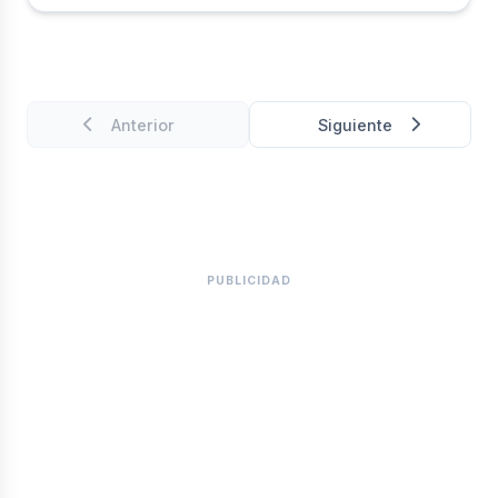
Especial con la llegada al Concejo de Ginebra, Suiza,
de una mujer nacida en Buenaventura, quien espera
realizar una diga labor y dejar muy en alto el nombre
de la ciudad.
Anterior
Siguiente
PUBLICIDAD