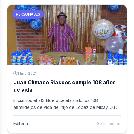
comerciante y propietario del Centro de innovación
gastronómica, Currulao, y director del instituto
PERSONAJES
Brooklyn, entidad que brinda educación gratuita a
jóvenes en idiomas; es activista de los derechos de
la población LGBTI en el Distrito Especial de
Buenaventura.
1 Ene 2021
Juan Clímaco Riascos cumple 108 años
de vida
Iniciamos el a&ntilde;o celebrando los 108
a&ntilde;os de vida del hijo de López de Micay, Juan
Clímaco Riascos, quien nació el 1 de enero de 1913,
reside en el barrio La Transformación de
Editorial
9 min lectura
Buenaventura por el anillo vial, tuvo 12 hijos, de los