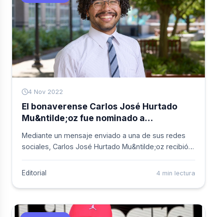
4 Nov 2022
El bonaverense Carlos José Hurtado
Mu&ntilde;oz fue nominado a
Afrocolombiano del A&ntilde;o 2022 en
Mediante un mensaje enviado a una de sus redes
categoría Joven
sociales, Carlos José Hurtado Mu&ntilde;oz recibió
oficialmente la información por parte de la Fundación
Color de Colombia y el periódico El Espectador, que
Editorial
4 min lectura
en un proceso interno establecido fue nominado en
la categoría Joven de Afrocolombianos del
A&ntilde;o 2022.