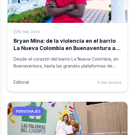
19 Feb 2026
Bryan Mina: de la violencia en el barrio
La Nueva Colombia en Buenaventura a
protagonista en la pantalla
Desde el corazón del barrio La Nueva Colombia, en
internacional
Buenaventura, hasta las grandes plataformas de
streaming; la historia de Bryan Mina es la prueba viva
de que los sue&ntilde;os, cuando se trabajan con
Editorial
9 min lectura
disciplina, pueden romper cualquier frontera.
PERSONAJES