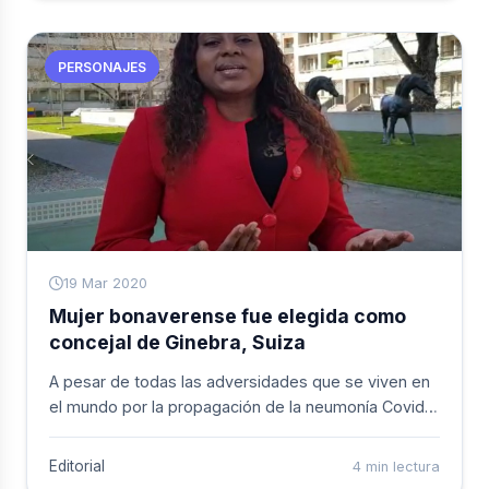
cuales 7 se encuentran con vida.
PERSONAJES
19 Mar 2020
Mujer bonaverense fue elegida como
concejal de Ginebra, Suiza
A pesar de todas las adversidades que se viven en
el mundo por la propagación de la neumonía Covid-
19 (coronavirus), y de lo que se viene realizando
para contener dicha enfermedad, el 14 de marzo de
Editorial
4 min lectura
2020 se dio una noticia positiva para el Distrito