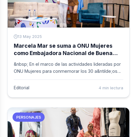
13 May 2025
Marcela Mar se suma a ONU Mujeres
como Embajadora Nacional de Buena
Voluntad
&nbsp; En el marco de las actividades lideradas por
ONU Mujeres para conmemorar los 30 a&ntilde;os
de la Plataforma de Acción de Beijing, el plan más
completo y visionario para alcanzar la igualdad de
Editorial
4 min lectura
género, la entidad llevó a cabo la designación oficial
de la actriz y productora colombiana Marcela Mar
como su primera Embajadora Nacional de Buena
Voluntad. El anuncio fue hecho por la representante
PERSONAJES
país de ONU Mujeres en Colombia, Bibiana Aido
Almagro, durante el espacio que tuvo lugar en la
Feria Internacional del Libro de Bogotá.