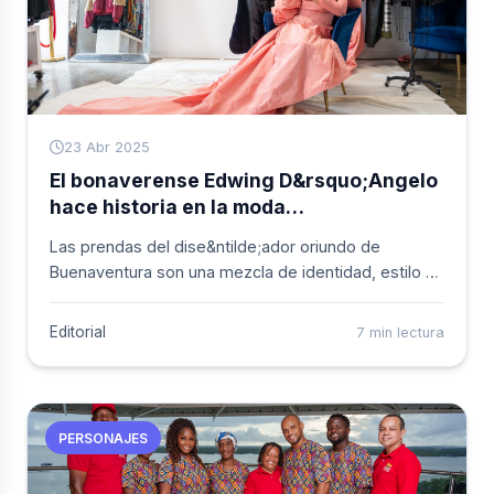
23 Abr 2025
El bonaverense Edwing D&rsquo;Angelo
hace historia en la moda
estadounidense
Las prendas del dise&ntilde;ador oriundo de
Buenaventura son una mezcla de identidad, estilo y
alta costura. Fruto de su trabajo en La Gran
Manzana, uno de sus trajes fue elegido para formar
Editorial
7 min lectura
parte de una exhibición en el Museo de la Ciudad de
Nueva York.
PERSONAJES