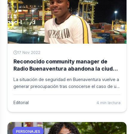
17 Nov 2022
Reconocido community manager de
Radio Buenaventura abandona la ciudad
por amenazas contra su vida
La situación de seguridad en Buenaventura vuelve a
generar preocupación tras conocerse el caso de un
reconocido community manager de la emisora Radio
Buenaventura de Caracol, quien se vio obligado a
Editorial
4 min lectura
abandonar la ciudad luego de recibir amenazas de
muerte y sufrir ataques armados contra su vivienda.
PERSONAJES