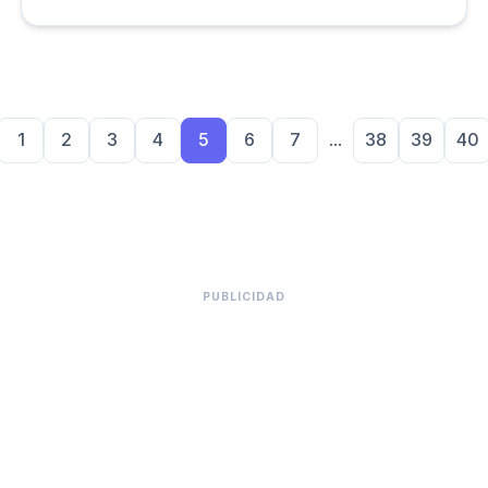
Holberton School Colombia a través de becas de
sostenimiento, donde recibirán 1SMMLV durante toda
su participación en el programa.
1
2
3
4
5
6
7
...
38
39
40
PUBLICIDAD