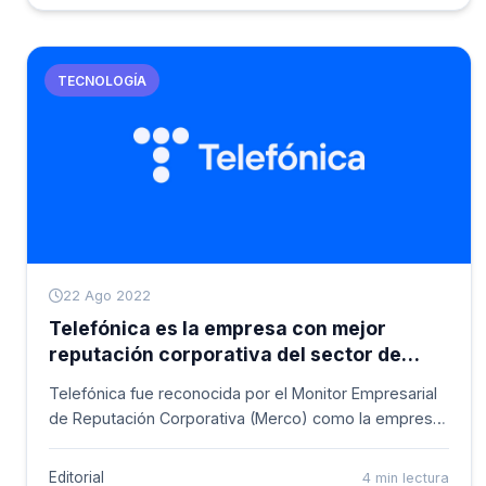
ha reportado un crecimiento del 57 % en la categoría
de celulares y un 48 % en la de televisores, respecto
al 2021”.
TECNOLOGÍA
22 Ago 2022
Telefónica es la empresa con mejor
reputación corporativa del sector de
telecomunicaciones en Iberoamérica
Telefónica fue reconocida por el Monitor Empresarial
de Reputación Corporativa (Merco) como la empresa
de telecomunicaciones con mejor reputación
corporativa dentro del ranking “Las 100 empresas con
Editorial
4 min lectura