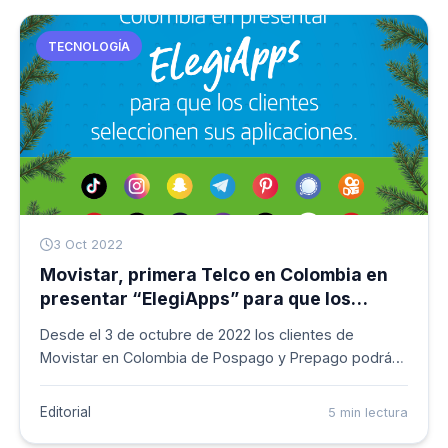
especializada en diagnóstico de Internet), de hasta
900 megas simétricas, es decir la misma velocidad
TECNOLOGÍA
de subida que de bajada.
3 Oct 2022
Movistar, primera Telco en Colombia en
presentar “ElegiApps” para que los
clientes seleccionen sus aplicaciones
Desde el 3 de octubre de 2022 los clientes de
Movistar en Colombia de Pospago y Prepago podrán
disfrutar de “ElegiApps”, que permite seleccionar
entre las 19 aplicaciones más reconocidas de redes
Editorial
5 min lectura
sociales, música y video, para navegar libremente