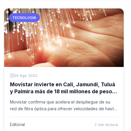
empresariales.
TECNOLOGÍA
24 Ago 2022
Movistar invierte en Cali, Jamundí, Tuluá
y Palmira más de 18 mil millones de pesos
en fibra óptica
Movistar confirma que acelera el despliegue de su
red de fibra óptica para ofrecer velocidades de hasta
900 megas simétricas (misma velocidad de carga
como descarga) en Cali, Jamundí, Tuluá y Palmira
Editorial
7 min lectura
para el 2022, gracias a una inversión superior a los 18