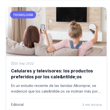
limitada, alusivos a las selecciones de los países que
han ganado el Mundial y son favoritas este a&ntilde;o.
TECNOLOGÍA
20 Sep 2022
Celulares y televisores: los productos
preferidos por los cale&ntilde;os
En un estudio reciente de las tiendas Alkomprar, se
evidenció que los cale&ntilde;os se inclinan más por
productos relacionados con las categorías de
smartphones y televisores. Según la directora de
Editorial
3 min lectura
Mercadeo de la cadena de retail, Natalia Aguirre, “se