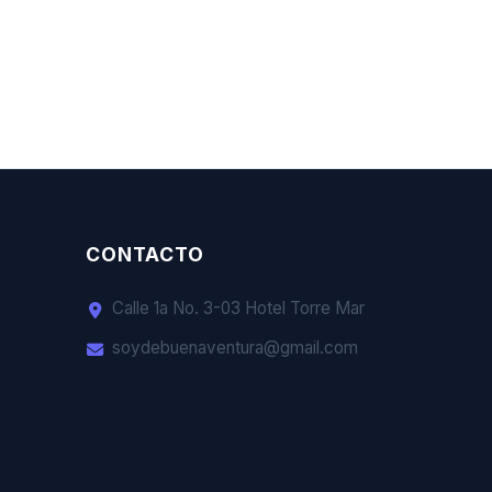
CONTACTO
Calle 1a No. 3-03 Hotel Torre Mar
soydebuenaventura@gmail.com