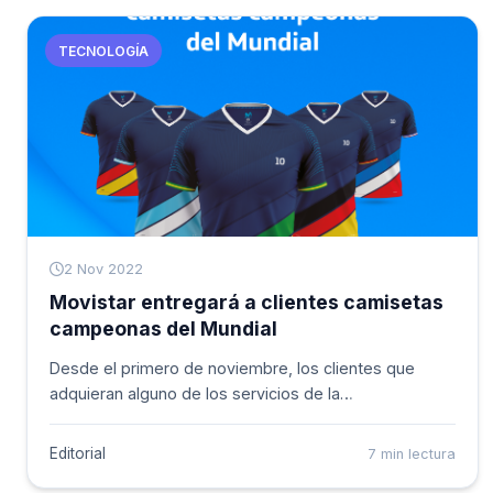
TECNOLOGÍA
2 Nov 2022
Movistar entregará a clientes camisetas
campeonas del Mundial
Desde el primero de noviembre, los clientes que
adquieran alguno de los servicios de la
compa&ntilde;ía, en Prepago, Pospago y fibra, podrán
recibir una “camiseta campeona”. Son cinco
Editorial
7 min lectura
dise&ntilde;os diferentes, exclusivos y edición