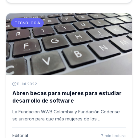
TECNOLOGÍA
11 Jul 2022
Abren becas para mujeres para estudiar
desarrollo de software
La Fundación WWB Colombia y Fundación Coderise
se unieron para que más mujeres de los
departamentos del Chocó, Valle, Cauca y
Nari&ntilde;o puedan estudiar programación en
Editorial
7 min lectura