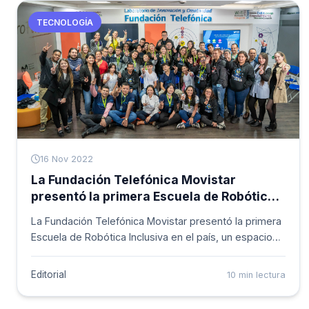
TECNOLOGÍA
16 Nov 2022
La Fundación Telefónica Movistar
presentó la primera Escuela de Robótica
Inclusiva en Colombia
La Fundación Telefónica Movistar presentó la primera
Escuela de Robótica Inclusiva en el país, un espacio
de formación en el que más de 100 docentes,
voluntarios, equipos psicosociales y pedagogos de
Editorial
10 min lectura
todo el territorio nacional, reciben formación en
programación básica e inicia su fase de robótica.