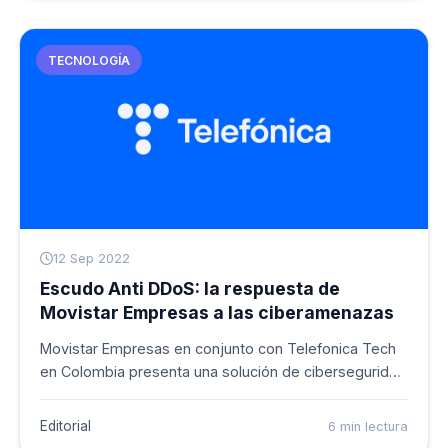
cuando se agote la capacidad de su plan. Movistar, es
la primera compa&ntilde;ía de telecomunicaciones en
el país en ofrecer esta modalidad de contratación en
TECNOLOGÍA
el mercado.
12 Sep 2022
Escudo Anti DDoS: la respuesta de
Movistar Empresas a las ciberamenazas
Movistar Empresas en conjunto con Telefonica Tech
en Colombia presenta una solución de ciberseguridad
que permite a las compa&ntilde;ías protegerse frente
a los ataques de DDoS (falta de disponibilidad de la
Editorial
6 min lectura
infraestructura y la información).