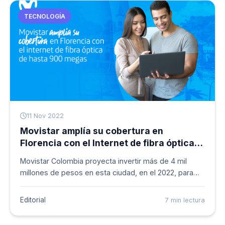
TECNOLOGÍA
11 Nov 2022
Movistar amplía su cobertura en
Florencia con el Internet de fibra óptica
de hasta 900 megas
Movistar Colombia proyecta invertir más de 4 mil
millones de pesos en esta ciudad, en el 2022, para
ampliar su cobertura de fibra óptica. Para el cierre de
este a&ntilde;o podrá conectar a más de 20 mil
Editorial
7 min lectura
hogares y empresas con el internet más rápido del
mercado verificado por Ookla (empresa