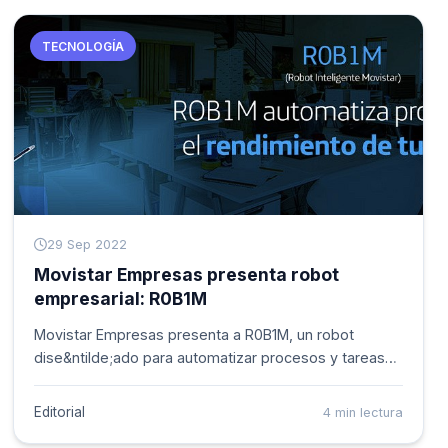
TECNOLOGÍA
29 Sep 2022
Movistar Empresas presenta robot
empresarial: R0B1M
Movistar Empresas presenta a R0B1M, un robot
dise&ntilde;ado para automatizar procesos y tareas
repetitivas empresariales, su nombre obedece a las
iniciales de Robot Inteligente de Movistar. Su misión
Editorial
4 min lectura
es ayudar en la automatización de procesos (RPA)