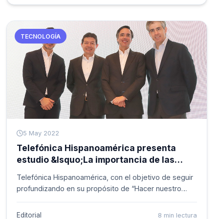
mil millones de pesos. La compa&ntilde;ía, líder en la
transformación digital del sector telco del país, busca
que cada vez más habitantes de estas ciudades
TECNOLOGÍA
cuenten con el internet más rápido de Colombia,
como lo verificó Ookla (empresa especializada en
diagnóstico de Internet).
5 May 2022
Telefónica Hispanoamérica presenta
estudio &lsquo;La importancia de las
conexiones humanas&rsquo; el cual
Telefónica Hispanoamérica, con el objetivo de seguir
constata que la principal fuente de
profundizando en su propósito de “Hacer nuestro
bienestar y felicidad del ser humano es la
mundo más humano, conectando la vida de las
calidad de sus relaciones y conexiones
personas”, ha desarrollado el estudio &lsquo;La
Editorial
8 min lectura