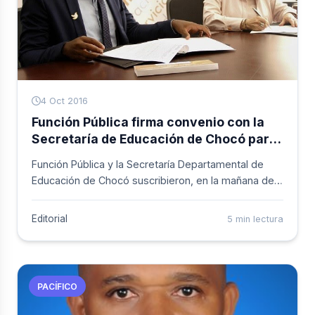
4 Oct 2016
Función Pública firma convenio con la
Secretaría de Educación de Chocó para
el aprovechamiento y desarrollo del
Función Pública y la Secretaría Departamental de
Sistema de Gestión Institucional
Educación de Chocó suscribieron, en la mañana de
este martes, un convenio interinstitucional con el
objetivo de consolidar la información de la
Editorial
5 min lectura
planeación institucional; la ejecución, control y
evaluación de procesos, y el análisis para la toma de
decisiones.
PACÍFICO