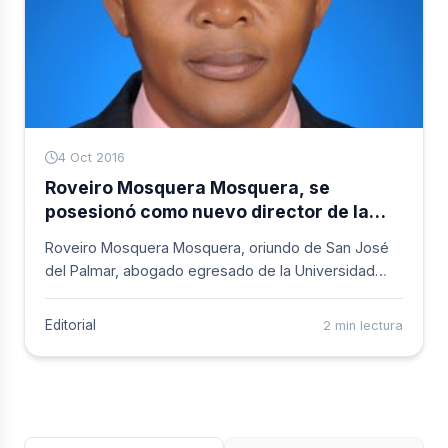
4 Oct 2016
Roveiro Mosquera Mosquera, se
posesionó como nuevo director de la
Cárcel de Istmina, Chocó
Roveiro Mosquera Mosquera, oriundo de San José
del Palmar, abogado egresado de la Universidad
Santiago de Cali, mediante resolución 004724 del 28
de septiembre de 2016, tomó posesión del cargo el
Editorial
2 min lectura
3 de octubre de 2016 como nuevo director de la
Cárcel de Istmina, Chocó, ante el BG Jorge Luis
Ramírez Aragón, director del INPEC.