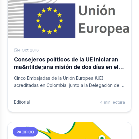
4 Oct 2016
Consejeros políticos de la UE iniciaran
ma&ntilde;ana misión de dos días en el
Chocó
Cinco Embajadas de la Unión Europea (UE)
acreditadas en Colombia, junto a la Delegación de la
UE, inician este miércoles 5 de octubre una misión
de dos días al Chocó para conocer sobre el terreno
Editorial
4 min lectura
la situación de varias organizaciones y defensores
de derechos humanos en la zona.
PACÍFICO