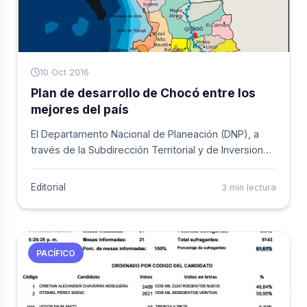
10 Oct 2016
Plan de desarrollo de Chocó entre los
mejores del país
El Departamento Nacional de Planeación (DNP), a
través de la Subdirección Territorial y de Inversiones
Públicas, presentó la Quinta versión del Concurso
Mejores Planes de Desarrollo Territorial (2016–2019)
Editorial
3 min lectura
que busca incentivar la formulación de mejores
planes e identificar los que plasman soluciones con
los recursos disponibles, integrando enfoques
participativos y territoriales para mejorar la calidad
PACÍFICO
de vida de sus habitantes.