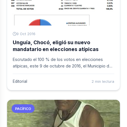
9 Oct 2016
Unguía, Chocó, eligió su nuevo
mandatario en elecciones atípicas
Escrutado el 100 % de los votos en elecciones
atípicas, este 9 de octubre de 2016, el Municipio de
Unguía, Chocó, se convierte en ganador el
candidato del Partido Opción Ciudadana, Otoniel
Editorial
2 min lectura
Pérez Sáenz, con 2.621 votos para un 51 %; mientras
que su contendor Cristian Alexander Chaverra
Mosquera, de los partidos U y Cambio Radical y
quien aspiraba por segunda vez, alcanzó 2.409
PACÍFICO
votos para un 47 %.