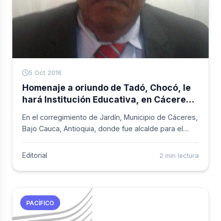
5 Oct 2016
Homenaje a oriundo de Tadó, Chocó, le
hará Institución Educativa, en Cáceres
Antioquia
En el corregimiento de Jardín, Municipio de Cáceres,
Bajo Cauca, Antioquia, donde fue alcalde para el
periodo 1981-1983, recibirá homenaje el oriundo de
Tadó, Chocó, Antonio Elimeleth Mosquera Perea, por
Editorial
2 min lectura
haber fundado el Liceo Gaspar de Roda hace 40
años, siendo su primer rector y jefe de núcleo en
esa localidad.
PACÍFICO