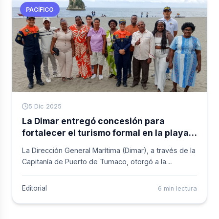
región.
PACÍFICO
5 Dic 2025
La Dimar entregó concesión para
fortalecer el turismo formal en la playa
de El Morro en Tumaco
La Dirección General Marítima (Dimar), a través de la
Capitanía de Puerto de Tumaco, otorgó a la
Asociación de Prestadores de Servicios Turísticos
de Tumaco (Apseturco) la concesión para el
Editorial
6 min lectura
proyecto &lsquo;Restaurantes Apseturco&rsquo;. La
iniciativa contempla un área de 2.127,10 m&sup2; y
busca fortalecer el desarrollo turístico formal en la