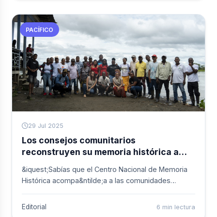
se presenta como un prototipo innovador adaptado
a las necesidades del territorio.
PACÍFICO
29 Jul 2025
Los consejos comunitarios
reconstruyen su memoria histórica a
través del tiempo y el espacio
&iquest;Sabías que el Centro Nacional de Memoria
Histórica acompa&ntilde;a a las comunidades
negras, afrodescendientes, raizales y palenqueras
en sus procesos de reconstrucción de memoria
Editorial
6 min lectura
histórica?&nbsp; Este a&ntilde;o, cuatro consejos