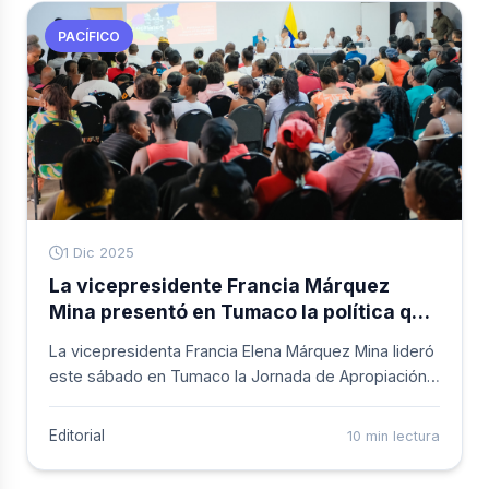
playa de El Morro.
PACÍFICO
1 Dic 2025
La vicepresidente Francia Márquez
Mina presentó en Tumaco la política que
redefine el futuro del Pacífico
La vicepresidenta Francia Elena Márquez Mina lideró
colombiano
este sábado en Tumaco la Jornada de Apropiación
Territorial de la Política Pública para el Desarrollo
Integral del Pacífico, un espacio que reunió a
Editorial
10 min lectura
autoridades locales, consejos comunitarios,
resguardos indígenas, jóvenes, mujeres, academia