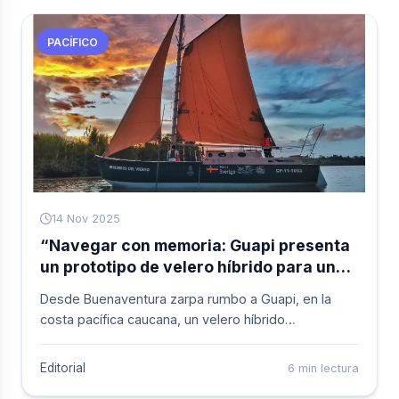
y sectores productivos de la región. Allí se socializó
la estrategia construida con el territorio y para el
PACÍFICO
territorio, concebida para transformar las
condiciones estructurales que históricamente han
limitado el desarrollo del Pacífico colombiano.
14 Nov 2025
“Navegar con memoria: Guapi presenta
un prototipo de velero híbrido para una
pesca más justa y sustentable”
Desde Buenaventura zarpa rumbo a Guapi, en la
costa pacífica caucana, un velero híbrido
dise&ntilde;ado para mejorar las condiciones de
trabajo de los pescadores artesanales y reducir la
Editorial
6 min lectura
dependencia del combustible fósil. La embarcación