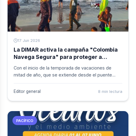
17 Jun 2026
La DIMAR activa la campaña "Colombia
Navega Segura" para proteger a
locales y turistas en el mar durante las
Con el inicio de la temporada de vacaciones de
vacaciones de mitad de año
mitad de año, que se extiende desde el puente
festivo del 14 de junio hasta el 12 de julio de 2026, la
Dirección General Marítima (DIMAR) activó el
Editor general
8 min lectura
dispositivo de Seguridad Integral Marítima en todo el
territorio nacional. La medida hace parte de la
campaña "Colombia Navega Segura" y se ejecuta a
través de las 18 capitanías de puerto del país.
PACÍFICO