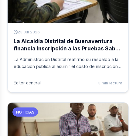
23 Jul 2026
La Alcaldía Distrital de Buenaventura
financia inscripción a las Pruebas Saber
11 de 2.244 estudiantes oficiales
La Administración Distrital reafirmó su respaldo a la
educación pública al asumir el costo de inscripción
de las Pruebas Saber 11 para los estudiantes de
grado once de las instituciones oficiales de
Editor general
3 min lectura
Buenaventura. La gestión se adelantó a través de la
Secretaría de Etnoeducación.
NOTICIAS