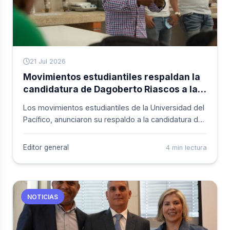
21 Jul 2026
Movimientos estudiantiles respaldan la
candidatura de Dagoberto Riascos a la
Rectoría de la UNIPACÍFICO
Los movimientos estudiantiles de la Universidad del
Pacífico, anunciaron su respaldo a la candidatura de
Dagoberto Riascos para la Rectoría de esa
institución, destacando su experiencia administrativa
Editor general
4 min lectura
y su compromiso con el fortalecimiento de la
institución. Los representantes estudiantiles
señalaron que su apoyo responde a la necesidad de
consolidar un liderazgo que garantice estabilidad,
NOTICIAS
calidad académica y una gestión orientada al
desarrollo integral de la comunidad universitaria.