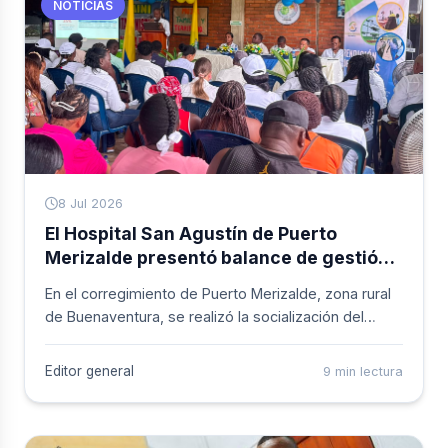
NOTICIAS
8 Jul 2026
El Hospital San Agustín de Puerto
Merizalde presentó balance de gestión
correspondiente a la vigencia 2025
En el corregimiento de Puerto Merizalde, zona rural
de Buenaventura, se realizó la socialización del
Informe de Gestión 2025 del Hospital San Agustín,
jornada que contó con la participación de la
Editor general
9 min lectura
Secretaría de Salud Distrital, líderes comunitarios de
los ríos Naya y Yurumanguí, usuarios y habitantes del
territorio.