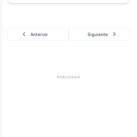
antes de que comiencen a aplicarse las sanciones.
Anterior
Siguiente
PUBLICIDAD