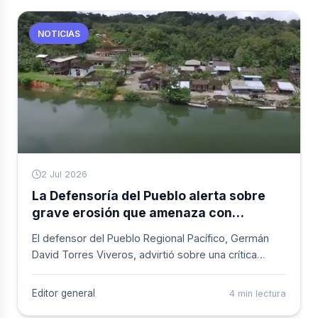
estructuras armadas en la región.
NOTICIAS
2 Jul 2026
La Defensoría del Pueblo alerta sobre
grave erosión que amenaza con
desaparecer Veneral del Carmen en el
El defensor del Pueblo Regional Pacífico, Germán
Consejo Comunitario de Yurumanguí en
David Torres Viveros, advirtió sobre una crítica
Buenaventura
situación de erosión que afecta a la comunidad de
Yurumanguí, luego de una visita realizada por la
Editor general
4 min lectura
entidad junto a su delegada de Asuntos Ambientales