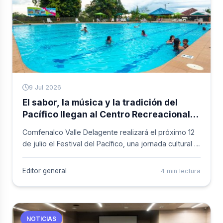
9 Jul 2026
El sabor, la música y la tradición del
Pacífico llegan al Centro Recreacional
Comfamar con un festival para toda la
Comfenalco Valle Delagente realizará el próximo 12
familia
de julio el Festival del Pacífico, una jornada cultural y
recreativa que busca exaltar las tradiciones de una
de las regiones más representativas de Colombia y
Editor general
4 min lectura
generar espacios de integración para las familias
vallecaucanas.
NOTICIAS