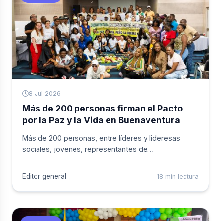
8 Jul 2026
Más de 200 personas firman el Pacto
por la Paz y la Vida en Buenaventura
Más de 200 personas, entre líderes y lideresas
sociales, jóvenes, representantes de
organizaciones comunitarias, instituciones del
Estado, organismos internacionales, sector
Editor general
18 min lectura
empresarial y comunitario, se reunieron para firmar
el Pacto por la Paz y la Vida, un acuerdo que
reafirma el compromiso colectivo de consolidar la
Paz Urbana en el Distrito.