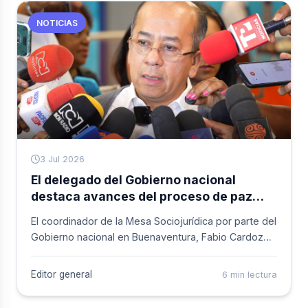
NOTICIAS
3 Jul 2026
El delegado del Gobierno nacional
destaca avances del proceso de paz
urbana en Buenaventura y anuncia
El coordinador de la Mesa Sociojurídica por parte del
pacto para el 8 de julio de 2026
Gobierno nacional en Buenaventura, Fabio Cardozo
Montealegre, adelantó una visita al distrito en la que
sostuvo un encuentro con la alcaldesa para tratar
Editor general
6 min lectura
temas relacionados con el proyecto Ecobarrio de
Paz y el estado actual del proceso de diálogo con