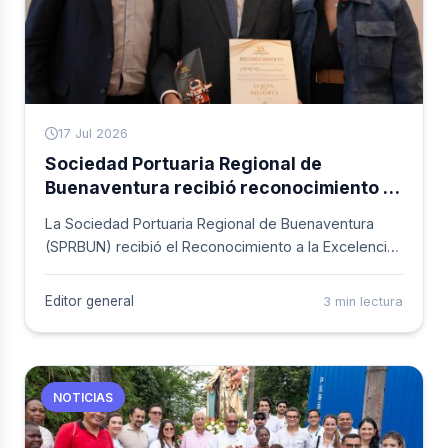
17 Jul 2026
Sociedad Portuaria Regional de
Buenaventura recibió reconocimiento a
la excelencia en La Ruta de los Mejores
La Sociedad Portuaria Regional de Buenaventura
(SPRBUN) recibió el Reconocimiento a la Excelencia
en La Ruta de los Mejores, distinción otorgada por la
Superintendencia de Transporte que exalta el
Editor general
3 min lectura
desempeño y compromiso de las entidades con el
comercio exterior del país.
NOTICIAS