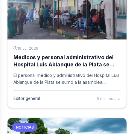
16 Jul 2026
Médicos y personal administrativo del
Hospital Luis Ablanque de la Plata se
suman a la asamblea permanente por
El personal médico y administrativo del Hospital Luis
deudas salariales
Ablanque de la Plata se sumó a la asamblea
permanente que adelantan los trabajadores de la
institución desde hace más de trece días, en
Editor general
6 min lectura
rechazo a los atrasos en los pagos. El médico
Freddy Caicedo explicó que la decisión responde a
una situación que "está prácticamente interfiriendo
con el diario vivir de los médicos del hospital".
NOTICIAS