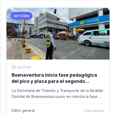
y Colectivos. La situación fue calificada como motivo
de honda preocupación institucional.
NOTICIAS
1 Jul 2026
Buenaventura inicia fase pedagógica
del pico y placa para el segundo
semestre de 2026
La Secretaría de Tránsito y Transporte de la Alcaldía
Distrital de Buenaventura puso en marcha la fase
pedagógica del pico y placa correspondiente al
segundo semestre de 2026. La estrategia busca
Editor general
3 min lectura
que los conductores conozcan a fondo la medida