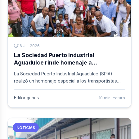
16 Jul 2026
La Sociedad Puerto Industrial
Aguadulce rinde homenaje a
transportistas con imagen de la Virgen
La Sociedad Puerto Industrial Aguadulce (SPIA)
del Carmen en la entrada de El Gallinero
realizó un homenaje especial a los transportistas
con motivo del día de la Virgen del Carmen. El
gerente de la compañía, Álvaro Otero Bernal, explicó
Editor general
10 min lectura
que el reconocimiento está dirigido a quienes
"interactúan con Aguadulce todos los días".
NOTICIAS