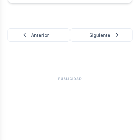
contra los grupos delincuenciales que operan en el
puerto.
Anterior
Siguiente
PUBLICIDAD