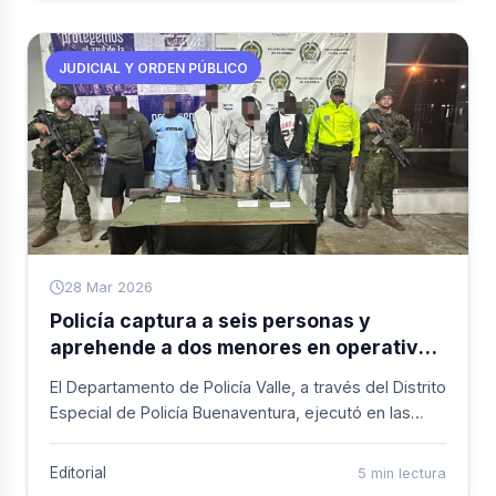
“Los Espartanos”, con una fuerte injerencia criminal
en el distrito de Buenaventura.
JUDICIAL Y ORDEN PÚBLICO
28 Mar 2026
Policía captura a seis personas y
aprehende a dos menores en operativos
contra estructuras criminales en
El Departamento de Policía Valle, a través del Distrito
Buenaventura
Especial de Policía Buenaventura, ejecutó en las
últimas horas dos operativos que resultaron en la
captura de seis personas y la aprehensión de dos
Editorial
5 min lectura
menores de edad, en el marco de las acciones