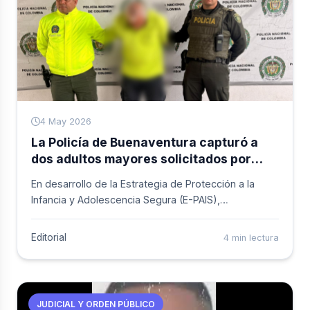
puerto sobre el Pacífico colombiano.
4 May 2026
La Policía de Buenaventura capturó a
dos adultos mayores solicitados por
delitos sexuales
En desarrollo de la Estrategia de Protección a la
Infancia y Adolescencia Segura (E-PAIS),
uniformados del Distrito Especial de Policía
Buenaventura hicieron efectivas dos órdenes
Editorial
4 min lectura
judiciales contra hombres requeridos por
agresiones sexuales. Los operativos, realizados de
manera independiente, permitieron poner a
disposición de la justicia a personas
JUDICIAL Y ORDEN PÚBLICO