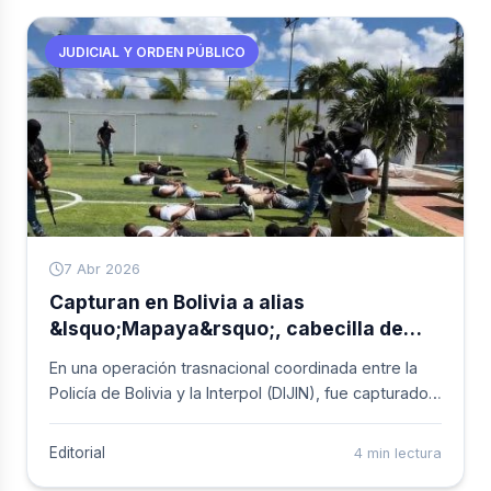
meses de labores de inteligencia militar orientadas a
desarticular las redes de apoyo de este grupo
JUDICIAL Y ORDEN PÚBLICO
armado en el departamento del Valle del Cauca.
7 Abr 2026
Capturan en Bolivia a alias
&lsquo;Mapaya&rsquo;, cabecilla de
&lsquo;Los Espartanos&rsquo; y uno de
En una operación trasnacional coordinada entre la
los más buscados de Buenaventura
Policía de Bolivia y la Interpol (DIJIN), fue capturado
en la ciudad de Santa Cruz, Jorge Isaac Campaz,
alias “Mapaya”. El detenido es se&ntilde;alado como
Editorial
4 min lectura
el máximo líder del Grupo Delincuencial Organizado