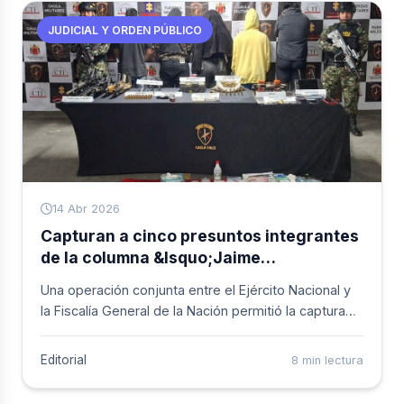
Sánchez a Buenaventura.
JUDICIAL Y ORDEN PÚBLICO
14 Abr 2026
Capturan a cinco presuntos integrantes
de la columna &lsquo;Jaime
Martínez&rsquo; en el municipio de
Una operación conjunta entre el Ejército Nacional y
Dagua
la Fiscalía General de la Nación permitió la captura
de cinco se&ntilde;alados miembros de la estructura
&lsquo;Jaime Martínez&rsquo;, disidencia de las
Editorial
8 min lectura
Farc, en el corregimiento de El Queremal, zona rural
de Dagua. El operativo fue el resultado de varios