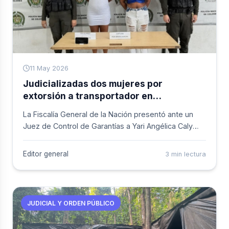
11 May 2026
Judicializadas dos mujeres por
extorsión a transportador en
Buenaventura
La Fiscalía General de la Nación presentó ante un
Juez de Control de Garantías a Yari Angélica Caly
Riascos y Keidy Daniela Vásquez Núñez. Ambas
mujeres son señaladas por su presunta
Editor general
3 min lectura
participación en exigencias económicas ilícitas
realizadas contra un empresario del sector
transporte en Buenaventura.
JUDICIAL Y ORDEN PÚBLICO