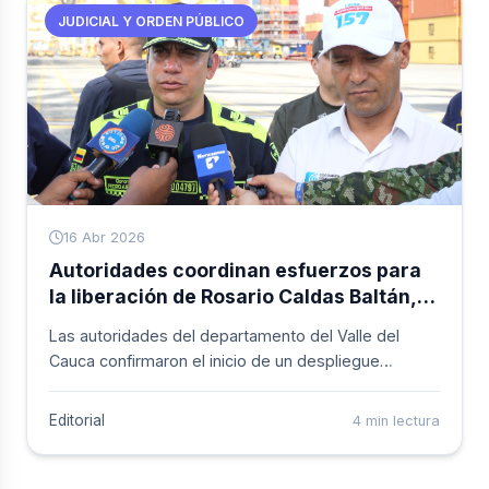
JUDICIAL Y ORDEN PÚBLICO
16 Abr 2026
Autoridades coordinan esfuerzos para
la liberación de Rosario Caldas Baltán,
secuestrada en Buenaventura
Las autoridades del departamento del Valle del
Cauca confirmaron el inicio de un despliegue
operativo y negociaciones para lograr la libertad de
Rosario Caldas Baltán, conocida como “China”. Así lo
Editorial
4 min lectura
confirmó el Coronel Pedro Pablo Astaiza Cerón,
comandante encargado del Departamento de Policía
Valle, durante la visita del ministro de Defensa, Pero