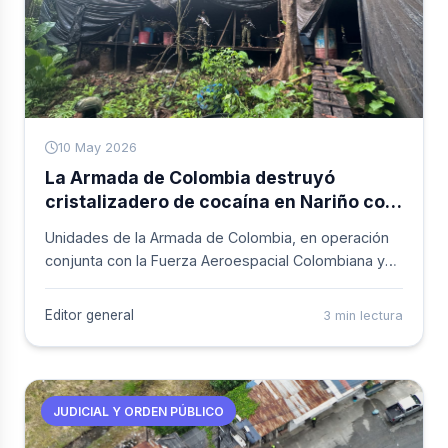
10 May 2026
La Armada de Colombia destruyó
cristalizadero de cocaína en Nariño con
más de 373 kilos del alcaloide
Unidades de la Armada de Colombia, en operación
conjunta con la Fuerza Aeroespacial Colombiana y
coordinada con la Policía Nacional, localizaron y
destruyeron un laboratorio de procesamiento de
Editor general
3 min lectura
clorhidrato de cocaína en zona rural del municipio de
Francisco Pizarro, en el departamento de Nariño.
JUDICIAL Y ORDEN PÚBLICO