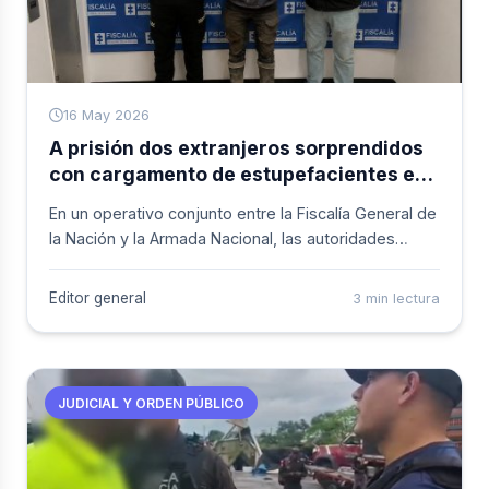
16 May 2026
A prisión dos extranjeros sorprendidos
con cargamento de estupefacientes en
Buenaventura
En un operativo conjunto entre la Fiscalía General de
la Nación y la Armada Nacional, las autoridades
interceptaron una embarcación en aguas del
Pacífico que transportaba tonelada y media de
Editor general
3 min lectura
marihuana y cuatro kilogramos de cocaína. La acción
judicial se realizó en la zona costera de
Buenaventura, Valle del Cauca.
JUDICIAL Y ORDEN PÚBLICO