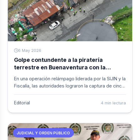
6 May 2026
Golpe contundente a la piratería
terrestre en Buenaventura con la
captura de 5 personas que
En una operación relámpago liderada por la SIJIN y la
presuntamente pertenecen a Los
Fiscalía, las autoridades lograron la captura de cinco
Espartanos
presuntos integrantes de la organización criminal
Los Espartanos, que se dedicaban al saqueo de
Editorial
4 min lectura
tractocamiones. Los operativos, que incluyeron
nueve allanamientos en las comunas 1 y 2, se
concentraron en los barrios, Obrero y Lleras,
elevando a 47 el total de detenciones contra esta
JUDICIAL Y ORDEN PÚBLICO
estructura que vulneraba la seguridad del principal