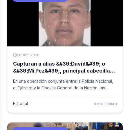
se&ntilde;aladas de afectar la integridad de
menores y personas en estado de vulnerabilidad.
28 Abr 2026
Capturan a alias &#39;David&#39; o
&#39;Mi Pez&#39;, principal cabecilla
de la estructura &#39;Dagoberto
En una operación conjunta entre la Policía Nacional,
Ramos&#39;
el Ejército y la Fiscalía General de la Nación, las
autoridades lograron la captura de José Alex
Vitonco, conocido bajo los alias de
Editorial
4 min lectura
&apos;David&apos; o &apos;Mi Pez&apos;. La
detención se produjo en una zona comprendida
entre el municipio de Palmira y Palo Alto, donde el
se&ntilde;alado cabecilla fue hallado en