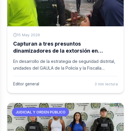
15 May 2026
Capturan a tres presuntos
dinamizadores de la extorsión en
Buenaventura
En desarrollo de la estrategia de seguridad distrital,
unidades del GAULA de la Policía y la Fiscalía
General de la Nación coordinaron la captura
mediante orden judicial de los alias "Vicente", "Yary"
Editor general
3 min lectura
y "Katy". Los detenidos son señalados de integrar el
grupo delincuencial organizado "Los Espartanos" y
de coordinar exigencias económicas ilegales en la
zona de muelles de cabotaje.
JUDICIAL Y ORDEN PÚBLICO