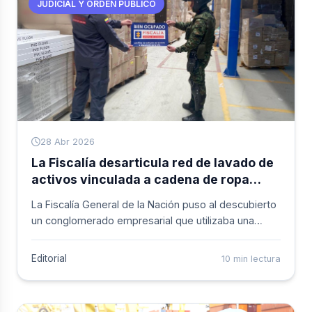
JUDICIAL Y ORDEN PÚBLICO
compa&ntilde;ía de su pareja sentimental. Durante el
procedimiento, los escoltas del procesado lograron
escapar, mientras que a él se le incautó una pistola
de nueve milímetros y siete teléfonos celulares que
serán sometidos a análisis forense.
28 Abr 2026
La Fiscalía desarticula red de lavado de
activos vinculada a cadena de ropa
femenina
La Fiscalía General de la Nación puso al descubierto
un conglomerado empresarial que utilizaba una
reconocida cadena de tiendas de ropa femenina
como fachada para actividades ilícitas. Según el
Editorial
10 min lectura
ente investigador, la organización habría facilitado el
ingreso al país de recursos provenientes del
contrabando y otras fuentes de origen ilegal.&nbsp;