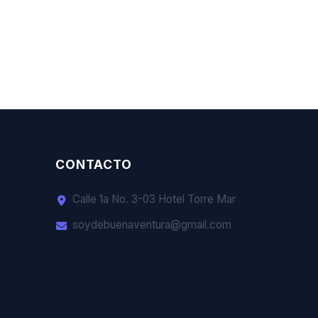
CONTACTO
Calle 1a No. 3-03 Hotel Torre Mar
soydebuenaventura@gmail.com