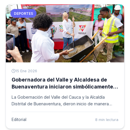
su protagonismo en competencias de alto nivel tanto
en Colombia como en el exterior.
DEPORTES
15 Ene 2026
Gobernadora del Valle y Alcaldesa de
Buenaventura iniciaron simbólicamente
la construcción de graderías en la
La Gobernación del Valle del Cauca y la Alcaldía
cancha del barrio Montechino
Distrital de Buenaventura, dieron inicio de manera
simbólica a nuevas obras de mejoramiento en la
cancha de fútbol del barrio Montechino en
Editorial
8 min lectura
Buenaventura, que incluirán la construcción de