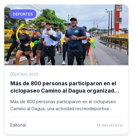
DEPORTES
24 Nov 2025
Más de 800 personas participaron en el
ciclopaseo Camino al Dagua organizado
por el Inderbuenaventura
Más de 800 personas participaron en el ciclopaseo
Camino al Dagua, una actividad recreodeportiva
organizada por la Administración Distrital, a través del
Inderbuenaventura, que reunió deporte, integración
Editorial
13 min lectura
comunitaria y aprovechamiento de los entornos