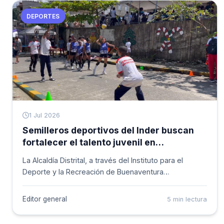
DEPORTES
1 Jul 2026
Semilleros deportivos del Inder buscan
fortalecer el talento juvenil en
Buenaventura
La Alcaldía Distrital, a través del Instituto para el
Deporte y la Recreación de Buenaventura
(Inderbuenaventura), adelanta un proceso de
identificación y desarrollo de talento deportivo en el
Editor general
5 min lectura
territorio, mediante la creación de semilleros en
distintas disciplinas. La iniciativa se ejecuta en