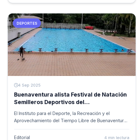
territorio. Como parte de estos acuerdos, se realizó la
entrega oficial de una dotación deportiva a la
comunidad indígena Nasa Kiwe.
DEPORTES
4 Sep 2025
Buenaventura alista Festival de Natación
Semilleros Deportivos del
Inderbuenaventura
El Instituto para el Deporte, la Recreación y el
Aprovechamiento del Tiempo Libre de Buenaventura
(Inderbuenaventura) realizará el Festival de Natación
los días 6 y 7 de septiembre de 2025 en el coliseo El
Editorial
4 min lectura