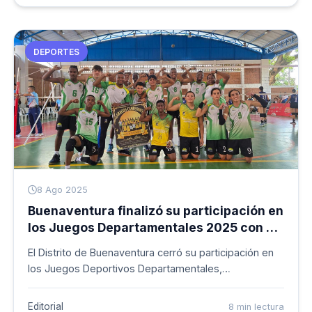
Deportivos, Recreativos y Culturales del sector
educativo.
DEPORTES
8 Ago 2025
Buenaventura finalizó su participación en
los Juegos Departamentales 2025 con 57
medallas
El Distrito de Buenaventura cerró su participación en
los Juegos Deportivos Departamentales,
Paradepartamentales y Sordodepartamentales 2025
con un total de 57 medallas, ubicándose en el
Editorial
8 min lectura