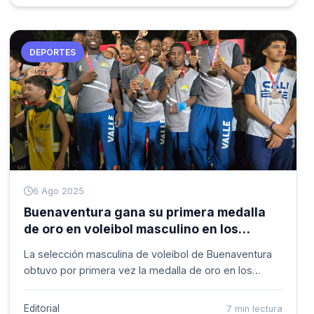
formación y proyección.
DEPORTES
6 Ago 2025
Buenaventura gana su primera medalla
de oro en voleibol masculino en los
Juegos Departamentales del Valle del
La selección masculina de voleibol de Buenaventura
Cauca
obtuvo por primera vez la medalla de oro en los
Juegos Deportivos Departamentales del Valle del
Cauca, al imponerse 3-1 frente al equipo de Roldanillo
Editorial
7 min lectura