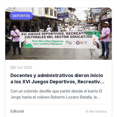
graderías, cubierta y camerinos para fortalecer este
escenario deportivo.
DEPORTES
6 Oct 2025
Docentes y administrativos dieron inicio
a los XVI Juegos Deportivos, Recreativos
y Culturales del sector educativo en
Con un colorido desfile que partió desde el barrio El
Buenaventura
Jorge hasta el coliseo Roberto Lozano Batalla, la
Secretaría de Etnoeducación y los sindicatos del
magisterio SUTEV, SUNET, USDE y
Editorial
9 min lectura
SINTRAETNOEDUCOL inauguraron los XVI Juegos