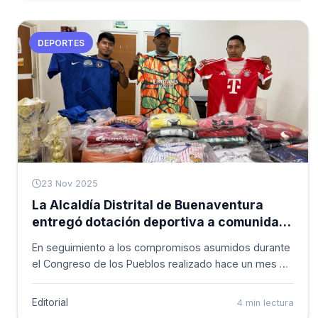
DEPORTES
23 Nov 2025
La Alcaldía Distrital de Buenaventura
entregó dotación deportiva a comunidad
indígena Nasa Kiwe
En seguimiento a los compromisos asumidos durante
el Congreso de los Pueblos realizado hace un mes en
el corregimiento de La Delfina, la Alcaldía Distrital de
Buenaventura avanzó en nuevas acciones dirigidas a
Editorial
4 min lectura
fortalecer los procesos comunitarios y sociales del