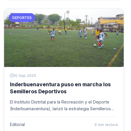
naturales.
DEPORTES
10 Sep 2025
Inderbuenaventura puso en marcha los
Semilleros Deportivos
El Instituto Distrital para la Recreación y el Deporte
(Inderbuenaventura), lanzó la estrategia Semilleros
Deportivos, una iniciativa que busca identificar y
potenciar el talento de ni&ntilde;os y ni&ntilde;as en
Editorial
9 min lectura
diferentes disciplinas, generando oportunidades de