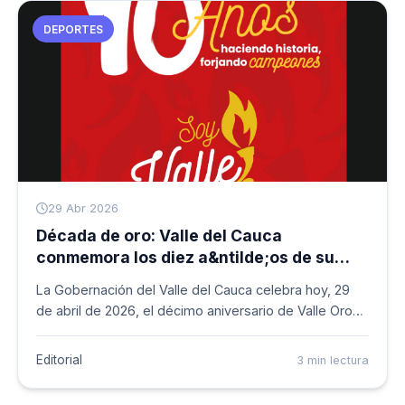
DEPORTES
29 Abr 2026
Década de oro: Valle del Cauca
conmemora los diez a&ntilde;os de su
programa deportivo bandera
La Gobernación del Valle del Cauca celebra hoy, 29
de abril de 2026, el décimo aniversario de Valle Oro
Puro. Esta estrategia, canalizada a través de
Indervalle, ha sido el eje central para el
Editorial
3 min lectura
fortalecimiento del rendimiento de atletas y para-
atletas, permitiendo que el departamento recupere