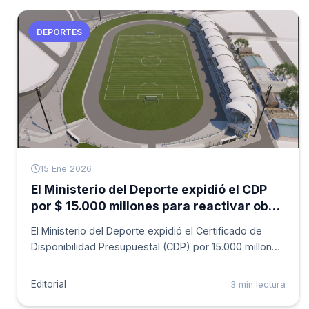
articulación con la Gobernación del Valle del Cauca.
DEPORTES
15 Ene 2026
El Ministerio del Deporte expidió el CDP
por $ 15.000 millones para reactivar obra
del estadio Marino Klinger en
El Ministerio del Deporte expidió el Certificado de
Buenaventura
Disponibilidad Presupuestal (CDP) por 15.000 millones
de pesos para la reactivación del proyecto del
estadio Marino Klinger, en Buenaventura, como
Editorial
3 min lectura
adición al Convenio Interadministrativo 887 de 2019.