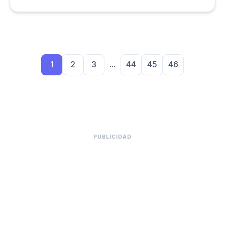
séptimo puesto de la tabla general y consolidándose
entre las 10 mejores delegaciones del Valle del
Cauca.
1
2
3
...
44
45
46
PUBLICIDAD