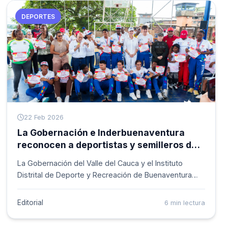
DEPORTES
22 Feb 2026
La Gobernación e Inderbuenaventura
reconocen a deportistas y semilleros del
Distrito
La Gobernación del Valle del Cauca y el Instituto
Distrital de Deporte y Recreación de Buenaventura
(Inderbuenaventura) realizaron un acto de
reconocimiento a deportistas y semilleros deportivos
Editorial
6 min lectura
del Distrito.